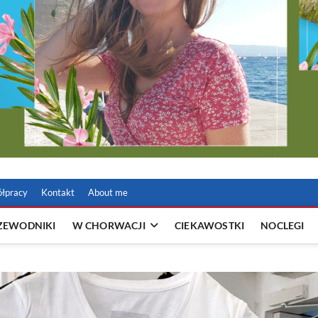
ółpracy
Kontakt
About me
RZEWODNIKI
W CHORWACJI
CIEKAWOSTKI
NOCLEGI