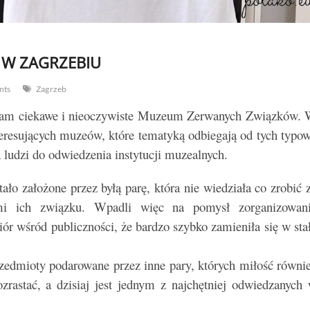
W ZAGRZEBIU
nts
Zagrzeb
iłam ciekawe i nieoczywiste Muzeum Zerwanych Związków.
teresujących muzeów, które tematyką odbiegają od tych typo
 ludzi do odwiedzenia instytucji muzealnych.
ło założone przez byłą parę, która nie wiedziała co zrobić 
ami ich związku. Wpadli więc na pomysł zorganizowan
ór wśród publiczności, że bardzo szybko zamieniła się w sta
zedmioty podarowane przez inne pary, których miłość równi
rastać, a dzisiaj jest jednym z najchętniej odwiedzanych