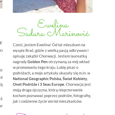
 W
Cześć, jestem Ewelina! Od lat mieszkam na
wo
wyspie Brač, gdzie z wielką pasją odkrywam i
opisuję zakątki Chorwacji. Jestem laureatką
nagrody
Golden Pen
otrzymaną za mój wkład
w promowaniu tego kraju. Lubię pisać o
ze
podróżach, a moje artykuły ukazały się m.in. w
ia
National Geographic Polska, Świat Kobiety
,
łą
Onet Podróże i
3 Seas Europe
. Chorwacja jest
moją druga ojczyzna, którą nieprzerwanie
kocham poznawać poprzez podróże, fotografię,
eż
jak i codzienne życie wśród mieszkańców.
 w