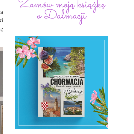
a
ki
ię