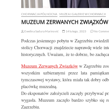
CHORWACJA PÓŁNOCNA
MUZEA I GALERIE W CHORWACJI
MUZEUM ZERWANYCH ZWIĄZKÓW 
Ewelina Sadura Marinović
14 lutego, 2023
No Comme
Podczas jesiennego pobytu w Zagrzebiu zwiedz
stolicy Chorwacji znajdziecie naprawdę wiele in
historycznych. Uważam, że to dobrze, bo zachęca
Muzeum Zerwanych Związków
w Zagrzebiu zosta
wszystkim uzbieranymi przez lata pamiątk
tymczasowej wystawy, która miała tak dobry odbi
placówkę muzealną.
Do eksponatów założycieli zaczęły przybywać pr
wygasła. Muzeum zaczęło bardzo szybko się roz
Zagrzebiu.