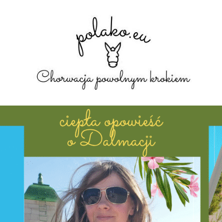
ODKRYWANIE CIEKAWYCH MIEJSC W CHORWACJI, RELACJE Z PODRÓŻY O
NA BLOG PODRÓŻNICZY O CHORWACJI!