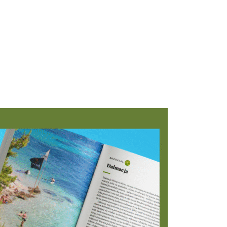
RAZ OBRAZ CODZIENNEGO ŻYCIA W DALMACJI. ZAPRASZAM