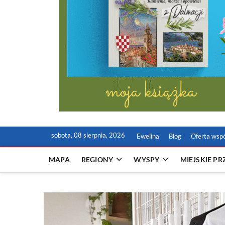
sobota, 08 sierpnia, 2026
Ewelina
Blog
Oferta wsp
MAPA
REGIONY
WYSPY
MIEJSKIE P