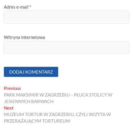
Adres e-mail
*
Witryna internetowa
Nawigacja
Previous
Previous
post:
PARK MAKSIMIR W ZAGRZEBIU – PŁUCA STOLICY W
wpisu
JESIENNYCH BARWACH
Next
Next
post:
MUZEUM TORTUR W ZAGRZEBIU, CZYLI WIZYTA W
PRZERAŻAJĄCYM TORTUREUM