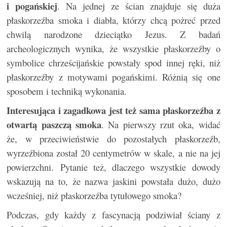
i pogańskiej
. Na jednej ze ścian znajduje się duża
płaskorzeźba smoka i diabła, którzy chcą pożreć przed
chwilą narodzone dzieciątko Jezus. Z badań
archeologicznych wynika, że wszystkie płaskorzeźby o
symbolice chrześcijańskie powstały spod innej ręki, niż
płaskorzeźby z motywami pogańskimi. Różnią się one
sposobem i techniką wykonania.
Interesująca i zagadkowa jest też sama płaskorzeźba z
otwartą paszczą smoka
. Na pierwszy rzut oka, widać
że, w przeciwieństwie do pozostałych płaskorzeźb,
wyrzeźbiona został 20 centymetrów w skale, a nie na jej
powierzchni. Pytanie też, dlaczego wszystkie dowody
wskazują na to, że nazwa jaskini powstała dużo, dużo
wcześniej, niż płaskorzeźba tytułowego smoka?
Podczas, gdy każdy z fascynacją podziwiał ściany z