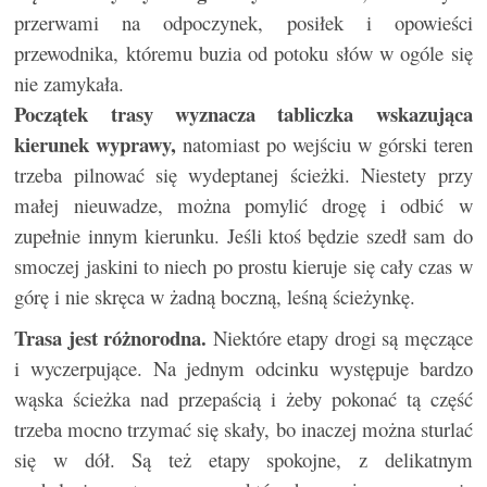
przerwami na odpoczynek, posiłek i opowieści
przewodnika, któremu buzia od potoku słów w ogóle się
nie zamykała.
Początek trasy wyznacza tabliczka wskazująca
kierunek wyprawy,
natomiast po wejściu w górski teren
trzeba pilnować się wydeptanej ścieżki. Niestety przy
małej nieuwadze, można pomylić drogę i odbić w
zupełnie innym kierunku. Jeśli ktoś będzie szedł sam do
smoczej jaskini to niech po prostu kieruje się cały czas w
górę i nie skręca w żadną boczną, leśną ścieżynkę.
Trasa jest różnorodna.
Niektóre etapy drogi są męczące
i wyczerpujące. Na jednym odcinku występuje bardzo
wąska ścieżka nad przepaścią i żeby pokonać tą część
trzeba mocno trzymać się skały, bo inaczej można sturlać
się w dół. Są też etapy spokojne, z delikatnym