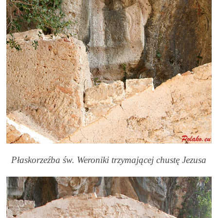
Płaskorzeźba św. Weroniki trzymającej chustę Jezusa