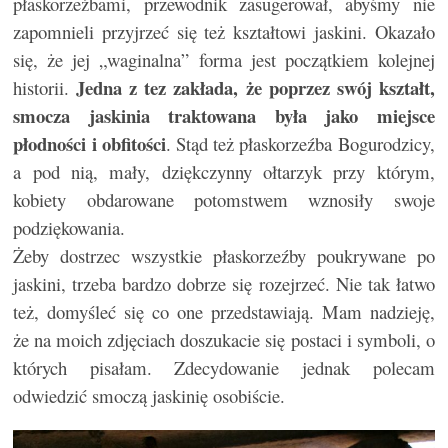
płaskorzeźbami, przewodnik zasugerował, abyśmy nie
zapomnieli przyjrzeć się też kształtowi jaskini. Okazało
się, że jej „waginalna” forma jest początkiem kolejnej
Jedna z tez zakłada, że poprzez swój kształt,
historii.
smocza jaskinia traktowana była jako miejsce
płodności i obfitości
. Stąd też płaskorzeźba Bogurodzicy,
a pod nią, mały, dziękczynny ołtarzyk przy którym,
kobiety obdarowane potomstwem wznosiły swoje
podziękowania.
Żeby dostrzec wszystkie płaskorzeźby poukrywane po
jaskini, trzeba bardzo dobrze się rozejrzeć. Nie tak łatwo
też, domyśleć się co one przedstawiają. Mam nadzieję,
że na moich zdjęciach doszukacie się postaci i symboli, o
których pisałam. Zdecydowanie jednak polecam
odwiedzić smoczą jaskinię osobiście.