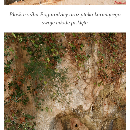
Płaskorzeźba Bogurodzicy oraz ptaka karmiącego
swoje młode pisklęta