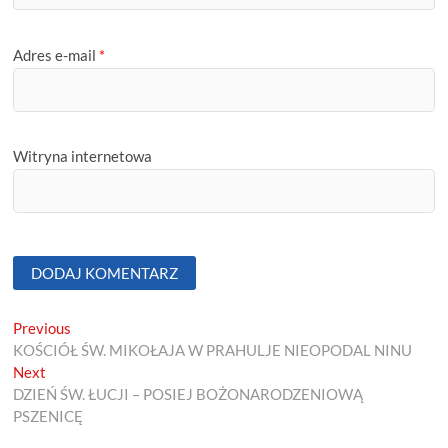
Adres e-mail
*
Witryna internetowa
Nawigacja
Previous
Previous
post:
KOŚCIÓŁ ŚW. MIKOŁAJA W PRAHULJE NIEOPODAL NINU
wpisu
Next
Next
post:
DZIEŃ ŚW. ŁUCJI – POSIEJ BOŻONARODZENIOWĄ
PSZENICĘ