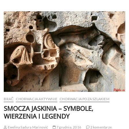
BRAČ
CHORWACJA AKTYWNIE
CHORWACJA POZA SZLAKIEM
SMOCZA JASKINIA – SYMBOLE,
WIERZENIA I LEGENDY
Ewelina Sadura Marinović
7 grudnia, 2016
2 komentarze