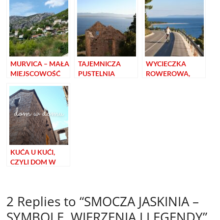
b
e
l
l
e
o
n
o
g
k
e
r
MURVICA – MAŁA
TAJEMNICZA
WYCIECZKA
MIEJSCOWOŚĆ
PUSTELNIA
ROWEROWA,
NA BRAČU,
DRAČEVA NA
CZYLI
KTÓRĄ BARDZO
WYSPIE BRAČ
POZNAWANIE
LUBIĘ
OKOLICY Z
PERSPEKTYWY
DWÓCH KÓŁEK
KUĆA U KUĆI,
CZYLI DOM W
DOMU W
MIEJSCOWOŚCI
BOL
2 Replies to “SMOCZA JASKINIA –
SYMBOLE, WIERZENIA I LEGENDY”