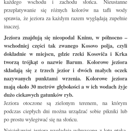
każdego wschodu i zachodu słońca.
Nieustanne
przeplatywanie się różnych kolorów na tafli wody
sprawia, że jeziora za każdym razem wyglądają zupełnie
inaczej.
Jeziora znajdują się nieopodal Kninu, w północno –
wschodniej części tak zwanego Kosovo polja, czyli
dokładnie w miejscu, gdzie rzeki Kosoviča i Krka
tworzą trójkąt o nazwie Barum
Kolorowe jeziora
.
składają się z trzech jezior i dwóch małych oczek
nazywanych punktami wrzenia. Kolorowe jeziora
mają około 30 metrów głębokości a w ich wodach żyje
dużo ciekawych gatunków ryb.
Jeziora otoczone są zielonym terenem, na którym
podczas ciepłych dni można urządzać sobie pikniki lub
po prostu wylegiwać się na słońcu.
Najciekawiej jeziora wyglądają uchwycone z lotu ptaka,