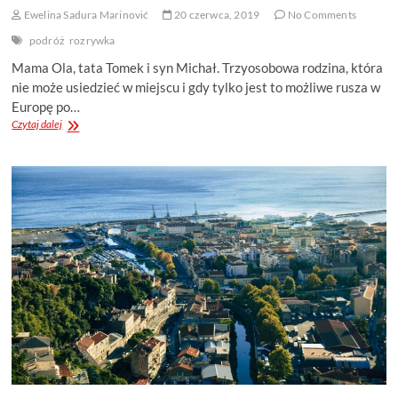
Ewelina Sadura Marinović
20 czerwca, 2019
No Comments
podróż
rozrywka
Mama Ola, tata Tomek i syn Michał. Trzyosobowa rodzina, która
nie może usiedzieć w miejscu i gdy tylko jest to możliwe rusza w
Europę po…
WYWIAD:
Czytaj dalej
GLOBTROTEREK
O
RODZINNYCH
PODRÓŻACH
DO
CHORWACJI