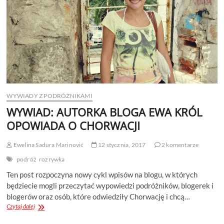
FOTOGRAFII
WYWIADY Z PODRÓŻNIKAMI
WYWIAD: AUTORKA BLOGA EWA KRÓL
OPOWIADA O CHORWACJI
Ewelina Sadura Marinović
12 stycznia, 2017
2 komentarze
podróż
rozrywka
Ten post rozpoczyna nowy cykl wpisów na blogu, w których
będziecie mogli przeczytać wypowiedzi podróżników, blogerek i
blogerów oraz osób, które odwiedziły Chorwację i chcą…
WYWIAD:
Czytaj dalej
AUTORKA
BLOGA