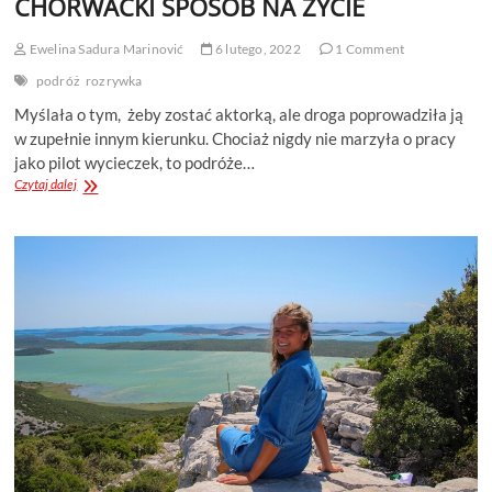
CHORWACKI SPOSÓB NA ŻYCIE
Ewelina Sadura Marinović
6 lutego, 2022
1 Comment
podróż
rozrywka
Myślała o tym, żeby zostać aktorką, ale droga poprowadziła ją
w zupełnie innym kierunku. Chociaż nigdy nie marzyła o pracy
jako pilot wycieczek, to podróże…
WYWIAD:
Czytaj dalej
OLA
BRZÓSTOWICZ
I
JEJ
CHORWACKI
SPOSÓB
NA
ŻYCIE