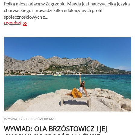
Polką mieszkającą w Zagrzebiu. Magda jest nauczycielką języka
chorwackiego i prowadzi kilka edukacyjnych profili
społecznościowych z…
WYWIAD:
Czytaj dalej
MAGDA
I
JEJ
MIŁOŚĆ
DO
JĘZYKA
CHORWACKIEGO
WYWIADY Z PODRÓŻNIKAMI
WYWIAD: OLA BRZÓSTOWICZ I JEJ