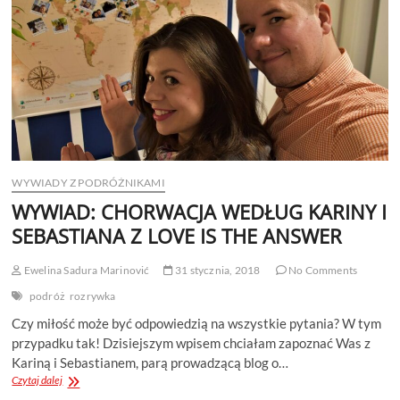
CHORWACJI
WYWIADY Z PODRÓŻNIKAMI
WYWIAD: CHORWACJA WEDŁUG KARINY I
SEBASTIANA Z LOVE IS THE ANSWER
Ewelina Sadura Marinović
31 stycznia, 2018
No Comments
podróż
rozrywka
Czy miłość może być odpowiedzią na wszystkie pytania? W tym
przypadku tak! Dzisiejszym wpisem chciałam zapoznać Was z
Kariną i Sebastianem, parą prowadzącą blog o…
WYWIAD:
Czytaj dalej
CHORWACJA