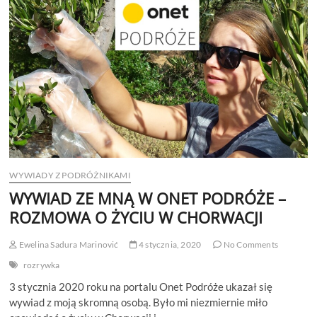
TURYSTÓW.
KILKA
SŁÓW
ODE
MNIE
W
ONET
PODRÓŻE
WYWIADY Z PODRÓŻNIKAMI
WYWIAD ZE MNĄ W ONET PODRÓŻE –
ROZMOWA O ŻYCIU W CHORWACJI
Ewelina Sadura Marinović
4 stycznia, 2020
No Comments
rozrywka
3 stycznia 2020 roku na portalu Onet Podróże ukazał się
wywiad z moją skromną osobą. Było mi niezmiernie miło