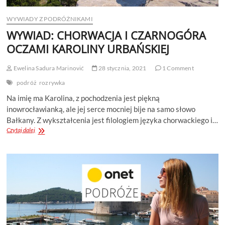
WYWIADY Z PODRÓŻNIKAMI
WYWIAD: CHORWACJA I CZARNOGÓRA
OCZAMI KAROLINY URBAŃSKIEJ
Ewelina Sadura Marinović
28 stycznia, 2021
1 Comment
podróż
rozrywka
Na imię ma Karolina, z pochodzenia jest piękną
inowrocławianką, ale jej serce mocniej bije na samo słowo
Bałkany. Z wykształcenia jest filologiem języka chorwackiego i…
WYWIAD:
Czytaj dalej
CHORWACJA
I
CZARNOGÓRA
OCZAMI
KAROLINY
URBAŃSKIEJ