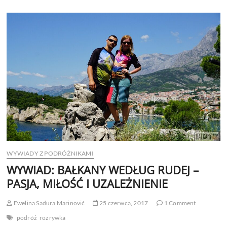
WEDŁUG
KARINY
I
SEBASTIANA
Z
LOVE
IS
THE
ANSWER
WYWIADY Z PODRÓŻNIKAMI
WYWIAD: BAŁKANY WEDŁUG RUDEJ –
PASJA, MIŁOŚĆ I UZALEŻNIENIE
Ewelina Sadura Marinović
25 czerwca, 2017
1 Comment
podróż
rozrywka