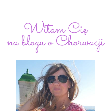
EWA
KRÓL
OPOWIADA
O
CHORWACJI