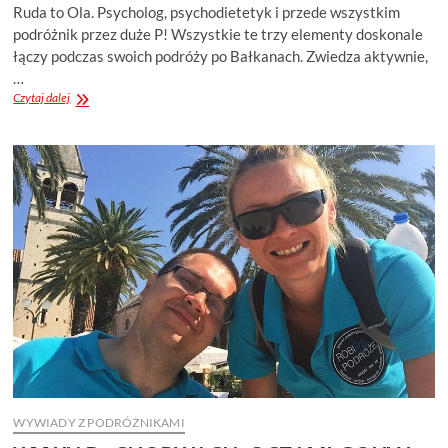
Ruda to Ola. Psycholog, psychodietetyk i przede wszystkim
podróżnik przez duże P! Wszystkie te trzy elementy doskonale
łączy podczas swoich podróży po Bałkanach. Zwiedza aktywnie,
…
WYWIAD:
Czytaj dalej
BAŁKANY
WEDŁUG
RUDEJ
–
PASJA,
MIŁOŚĆ
I
UZALEŻNIENIE
WYWIADY Z PODRÓŻNIKAMI