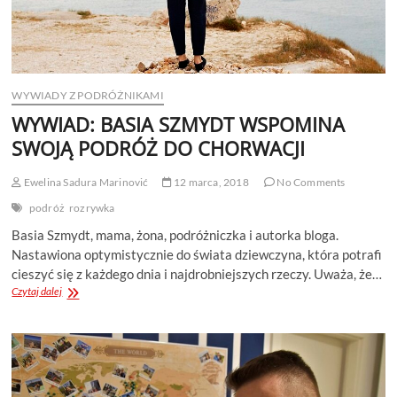
WYWIADY Z PODRÓŻNIKAMI
WYWIAD: BASIA SZMYDT WSPOMINA
SWOJĄ PODRÓŻ DO CHORWACJI
Ewelina Sadura Marinović
12 marca, 2018
No Comments
podróż
rozrywka
Basia Szmydt, mama, żona, podróżniczka i autorka bloga.
Nastawiona optymistycznie do świata dziewczyna, która potrafi
cieszyć się z każdego dnia i najdrobniejszych rzeczy. Uważa, że…
WYWIAD:
Czytaj dalej
BASIA
SZMYDT
WSPOMINA
SWOJĄ
PODRÓŻ
DO