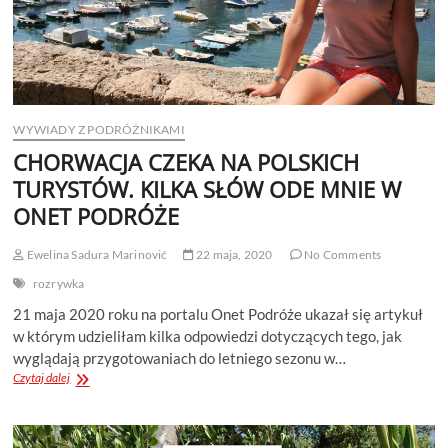
WYWIADY Z PODRÓŻNIKAMI
CHORWACJA CZEKA NA POLSKICH
TURYSTÓW. KILKA SŁÓW ODE MNIE W
ONET PODRÓŻE
Ewelina Sadura Marinović
22 maja, 2020
No Comments
rozrywka
21 maja 2020 roku na portalu Onet Podróże ukazał się artykuł
w którym udzieliłam kilka odpowiedzi dotyczących tego, jak
wyglądają przygotowaniach do letniego sezonu w…
CHORWACJA
Czytaj dalej
CZEKA
NA
POLSKICH