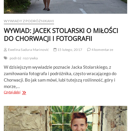
WYWIADY Z PODRÓŻNIKAMI
WYWIAD: JACEK STOLARSKI O MIŁOŚCI
DO CHORWACJI I FOTOGRAFII
Ewelina Sadura Marinović
15 lutego, 2017
4 komentarze
podróż
rozrywka
W dzisiejszym wywiadzie poznacie Jacka Stolarskiego, z
zamiłowania fotografa i podróżnika, często wracającego do
Chorwacji. Bo jak sam mówi, lubi tutejszą roślinność, góry i
morze,…
WYWIAD:
Czytaj dalej
JACEK
STOLARSKI
O
MIŁOŚCI
DO
CHORWACJI
I