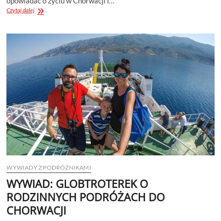
opowiadać o życiu w Chorwacji i…
WYWIAD
Czytaj dalej
ZE
MNĄ
W
ONET
PODRÓŻE
–
ROZMOWA
O
ŻYCIU
W
CHORWACJI
WYWIADY Z PODRÓŻNIKAMI
WYWIAD: GLOBTROTEREK O
RODZINNYCH PODRÓŻACH DO
CHORWACJI