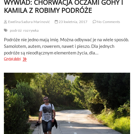
WYWIAD: CHORWACJA OCZAMI GOHY I
KAMILA Z ROBIMY PODRÓŻE
Ewelina Sadura Marinović
23 kwietnia, 2017
No Comments
podróż
rozrywka
Podróże nie jedno mają imię. Można odbywać je na wiele sposób.
Samolotem, autem, rowerem, nawet i pieszo. Dla jednych
podróże są nieodłącznym elementem życia, dla…
WYWIAD:
Czytaj dalej
CHORWACJA
OCZAMI
GOHY
I
KAMILA
Z
ROBIMY
PODRÓŻE