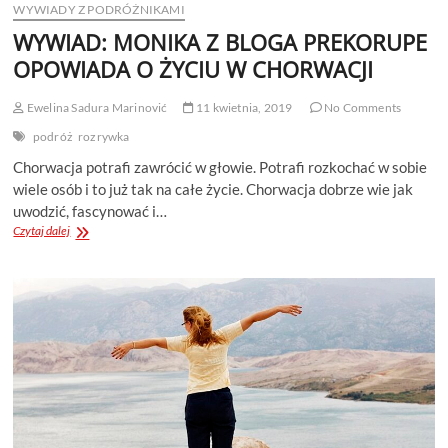
WYWIADY Z PODRÓŻNIKAMI
WYWIAD: MONIKA Z BLOGA PREKORUPE
OPOWIADA O ŻYCIU W CHORWACJI
Ewelina Sadura Marinović
11 kwietnia, 2019
No Comments
podróż
rozrywka
Chorwacja potrafi zawrócić w głowie. Potrafi rozkochać w sobie
wiele osób i to już tak na całe życie. Chorwacja dobrze wie jak
uwodzić, fascynować i…
WYWIAD:
Czytaj dalej
MONIKA
Z
BLOGA
PREKORUPE
OPOWIADA
O
ŻYCIU
W
CHORWACJI