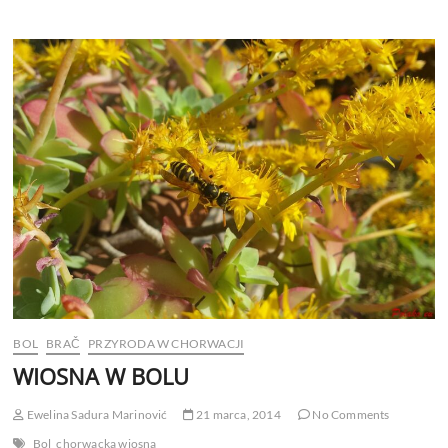
BOL
BRAČ
PRZYRODA W CHORWACJI
WIOSNA W BOLU
Ewelina Sadura Marinović
21 marca, 2014
No Comments
Bol
chorwacka wiosna