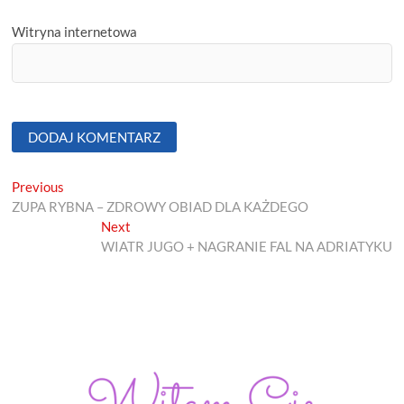
Witryna internetowa
Nawigacja
Previous
Previous
post:
ZUPA RYBNA – ZDROWY OBIAD DLA KAŻDEGO
wpisu
Next
Next
post:
WIATR JUGO + NAGRANIE FAL NA ADRIATYKU