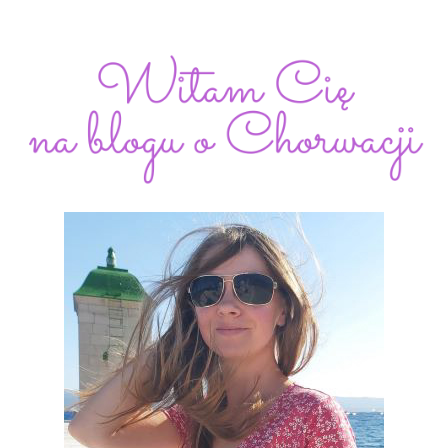
OKOLICY
Z
PERSPEKTYWY
DWÓCH
KÓŁEK