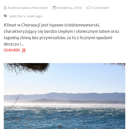
Ewelina Sadura Marinović
8 kwietnia, 2016
1 Comment
wiatr bura
wiatr jugo
Klimat w Chorwacji jest typowo śródziemnomorski,
charakteryzujący się bardzo ciepłym i słonecznym latem oraz
łagodną zimną bez przymrozków, za to z licznymi opadami
deszczu i…
CHARAKTERYSTYKA
Czytaj dalej
WIATRÓW
NAD
ADRIATYKIEM