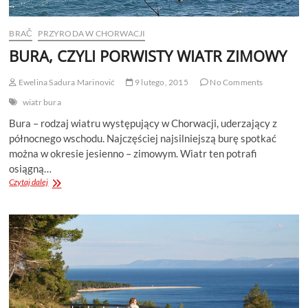
BRAČ
PRZYRODA W CHORWACJI
BURA, CZYLI PORWISTY WIATR ZIMOWY
Ewelina Sadura Marinović
9 lutego, 2015
No Comments
wiatr bura
Bura – rodzaj wiatru występujący w Chorwacji, uderzający z
północnego wschodu. Najczęściej najsilniejszą burę spotkać
można w okresie jesienno – zimowym. Wiatr ten potrafi
osiągną…
BURA,
Czytaj dalej
CZYLI
PORWISTY
WIATR
ZIMOWY