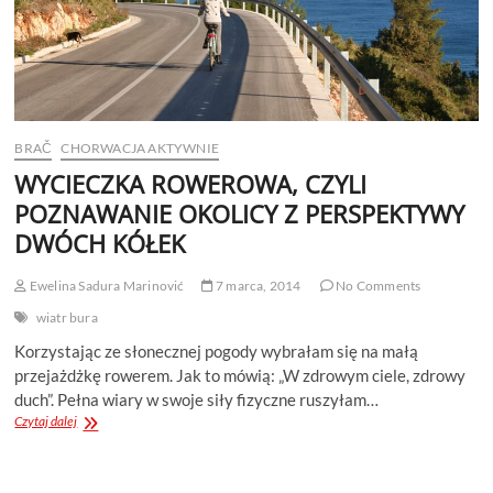
BRAČ
CHORWACJA AKTYWNIE
WYCIECZKA ROWEROWA, CZYLI
POZNAWANIE OKOLICY Z PERSPEKTYWY
DWÓCH KÓŁEK
Ewelina Sadura Marinović
7 marca, 2014
No Comments
wiatr bura
Korzystając ze słonecznej pogody wybrałam się na małą
przejażdżkę rowerem. Jak to mówią: „W zdrowym ciele, zdrowy
duch”. Pełna wiary w swoje siły fizyczne ruszyłam…
WYCIECZKA
Czytaj dalej
ROWEROWA,
CZYLI
POZNAWANIE