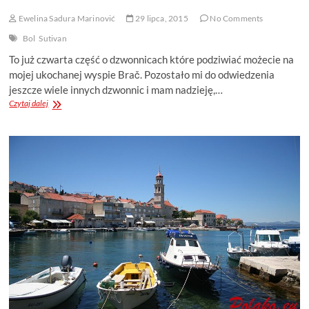
Ewelina Sadura Marinović
29 lipca, 2015
No Comments
Bol
Sutivan
To już czwarta część o dzwonnicach które podziwiać możecie na
mojej ukochanej wyspie Brač. Pozostało mi do odwiedzenia
jeszcze wiele innych dzwonnic i mam nadzieję,…
DZWONNICA
Czytaj dalej
W
SUTIVANIE
ORAZ
BOLU
(CZ.
4)