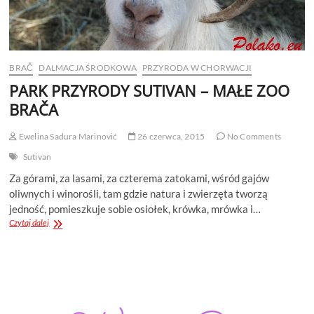
BRAČ
DALMACJA ŚRODKOWA
PRZYRODA W CHORWACJI
PARK PRZYRODY SUTIVAN – MAŁE ZOO
BRAČA
Ewelina Sadura Marinović
26 czerwca, 2015
No Comments
Sutivan
Za górami, za lasami, za czterema zatokami, wśród gajów
oliwnych i winorośli, tam gdzie natura i zwierzęta tworzą
jedność, pomieszkuje sobie osiołek, krówka, mrówka i…
PARK
Czytaj dalej
PRZYRODY
SUTIVAN
–
MAŁE
ZOO
BRAČA