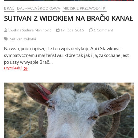
BRAČ
DALMACJA ŚRODKOWA
MIEJSKIE PRZEWODNIKI
SUTIVAN Z WIDOKIEM NA BRAČKI KANAŁ
Ewelina Sadura Marinović
17 lipca, 2015
1 Comment
Sutivan
zabytki
Na wstępnie napiszę, że ten wpis dedykuję Ani i Sławkowi –
sympatycznemu małżeństwu, które tak jak i ja, zakochane jest
po uszy w wyspie Brač…
SUTIVAN
Czytaj dalej
Z
WIDOKIEM
NA
BRAČKI
KANAŁ