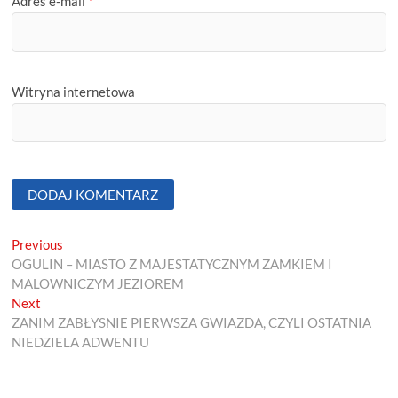
Adres e-mail
*
Witryna internetowa
Nawigacja
Previous
Previous
post:
OGULIN – MIASTO Z MAJESTATYCZNYM ZAMKIEM I
wpisu
MALOWNICZYM JEZIOREM
Next
Next
post:
ZANIM ZABŁYSNIE PIERWSZA GWIAZDA, CZYLI OSTATNIA
NIEDZIELA ADWENTU