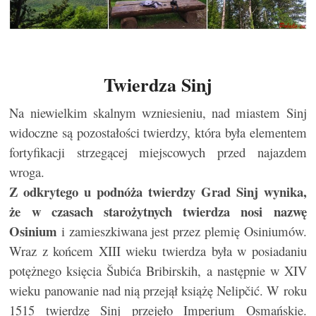
Twierdza Sinj
Na niewielkim skalnym wzniesieniu, nad miastem Sinj
widoczne są pozostałości twierdzy, która była elementem
fortyfikacji strzegącej miejscowych przed najazdem
wroga.
Z odkrytego u podnóża twierdzy Grad Sinj wynika,
że w czasach starożytnych twierdza nosi nazwę
Osinium
i zamieszkiwana jest przez plemię Osiniumów.
Wraz z końcem XIII wieku twierdza była w posiadaniu
potężnego księcia Šubića Bribirskih, a następnie w XIV
wieku panowanie nad nią przejął książę Nelipčić. W roku
1515 twierdzę Sinj przejęło Imperium Osmańskie.