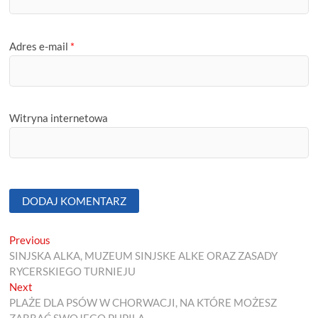
Adres e-mail
*
Witryna internetowa
Nawigacja
Previous
Previous
post:
SINJSKA ALKA, MUZEUM SINJSKE ALKE ORAZ ZASADY
wpisu
RYCERSKIEGO TURNIEJU
Next
Next
post:
PLAŻE DLA PSÓW W CHORWACJI, NA KTÓRE MOŻESZ