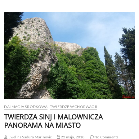
DALMACJA ŚRODKOWA
TWIERDZE W CHORWACJI
TWIERDZA SINJ I MALOWNICZA
PANORAMA NA MIASTO
Ewelina Sadura Marinović
22 maja, 2018
No Comments