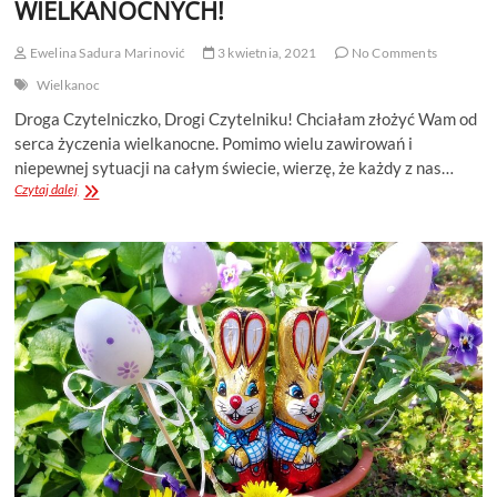
WIELKANOCNYCH!
Ewelina Sadura Marinović
3 kwietnia, 2021
No Comments
Wielkanoc
Droga Czytelniczko, Drogi Czytelniku! Chciałam złożyć Wam od
serca życzenia wielkanocne. Pomimo wielu zawirowań i
niepewnej sytuacji na całym świecie, wierzę, że każdy z nas…
SRETAN
Czytaj dalej
USKRS
–
WESOŁYCH
I
PEŁNYCH
WDZIĘCZNOŚCI
ŚWIĄT
WIELKANOCNYCH!