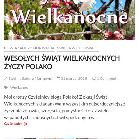
POWIĄZANE Z CHORWACJĄ
ŚWIĘTA W CHORWACJI
WESOŁYCH ŚWIĄT WIELKANOCNYCH
ŻYCZY POLAKO
Ewelina Sadura Marinović
31 marca, 2018
1 Comment
Wielkanoc
Moi drodzy Czytelnicy bloga Polako! Z okazji Świąt
Wielkanocnych składam Wam wszystkim najserdeczniejsze
życzenia zdrowia, szczęścia, pomyślności oraz wielu
wspaniałych i radosnych chwil spędzonych w…
WESOŁYCH
Czytaj dalej
ŚWIĄT
WIELKANOCNYCH