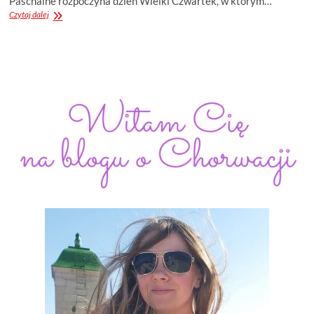
Paschalne rozpoczyna dzień Wielki Czwartek, w którym…
WIELKANOC
Czytaj dalej
W
CHORWACJI
–
USKRS