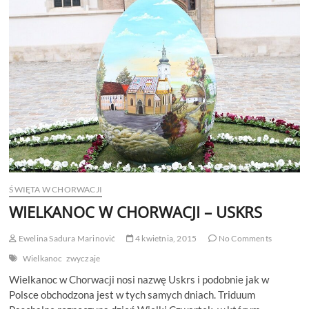
ŻYCZY
POLAKO
ŚWIĘTA W CHORWACJI
WIELKANOC W CHORWACJI – USKRS
Ewelina Sadura Marinović
4 kwietnia, 2015
No Comments
Wielkanoc
zwyczaje
Wielkanoc w Chorwacji nosi nazwę Uskrs i podobnie jak w
Polsce obchodzona jest w tych samych dniach. Triduum